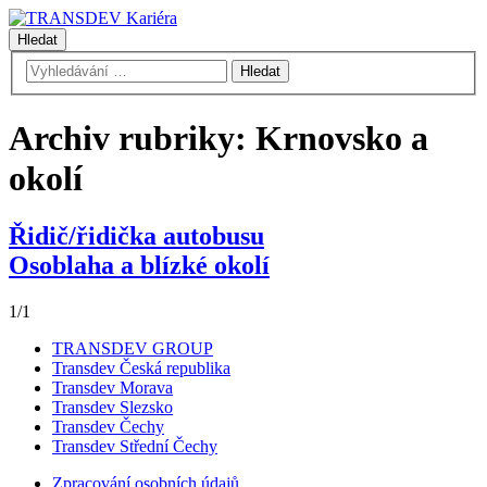
Hledat
Archiv rubriky:
Krnovsko a
okolí
Řidič/řidička autobusu
Osoblaha a blízké okolí
1/1
TRANSDEV GROUP
Transdev Česká republika
Transdev Morava
Transdev Slezsko
Transdev Čechy
Transdev Střední Čechy
Zpracování osobních údajů